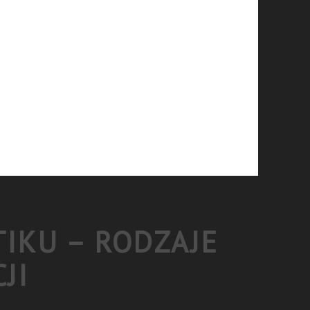
TIKU – RODZAJE
JI