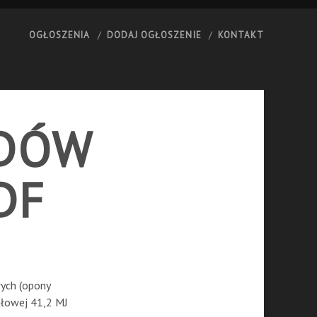
OGŁOSZENIA
DODAJ OGŁOSZENIE
KONTAKT
ADÓW
DF
wych (opony
pałowej 41,2 MJ