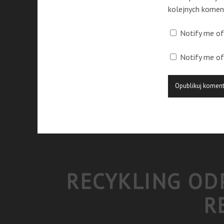
kolejnych komen
Notify me of
Notify me of
RECYKLING ODP
R