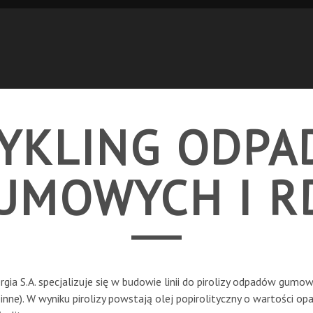
YKLING ODP
UMOWYCH I R
rgia S.A. specjalizuje się w budowie linii do pirolizy odpadów gumo
nne). W wyniku pirolizy powstają olej popirolityczny o wartości o