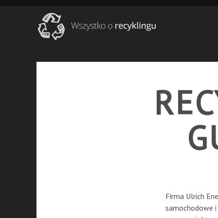
REC
G
Firma Ulrich Ene
samochodowe i i