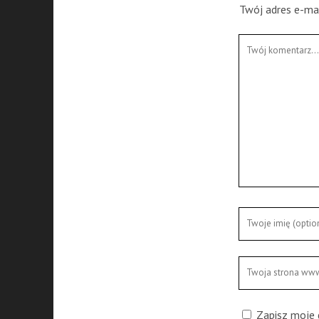
Twój adres e-mai
Twój
komentarz
Twoje
imię
Twoja
strona
www
Zapisz moje 