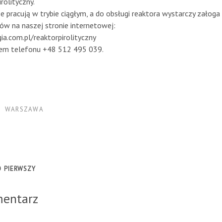
rolityczny.
e pracują w trybie ciągłym, a do obsługi reaktora wystarczy zało
ów na naszej stronie internetowej:
ia.com.pl/reaktorpirolityczny
em telefonu +48 512 495 039.
WARSZAWA
 PIERWSZY
mentarz