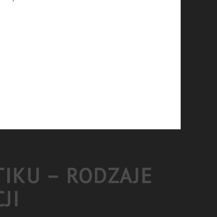
TIKU – RODZAJE
JI